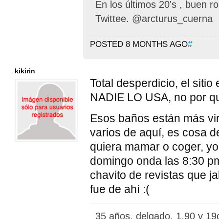
En los últimos 20's , buen rol
Twittee. @arcturus_cuerna
POSTED 8 MONTHS AGO
#
kikirin
Total desperdicio, el siti
NADIE LO USA, no por q
Esos baños están más vi
varios de aquí, es cosa d
quiera mamar o coger, y
domingo onda las 8:30 p
chavito de revistas que j
fue de ahí :(
35 años, delgado, 1.90 y 19