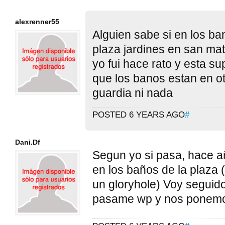
alexrenner55
Alguien sabe si en los b
plaza jardines en san ma
yo fui hace rato y esta su
que los banos estan en ot
guardia ni nada
POSTED 6 YEARS AGO
#
Dani.Df
Segun yo si pasa, hace a
en los baños de la plaza 
un gloryhole) Voy seguido 
pasame wp y nos ponemo