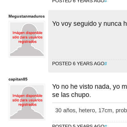
POSTED 6 YEARS AGO
#
Megustanmaduros
Yo voy seguido y nunca h
POSTED 6 YEARS AGO
#
capitan85
Yo no he visto nada, yo m
se las chupo.
30 años, hetero, 17cm, pro
POSTED 5 YEARS AGO
#