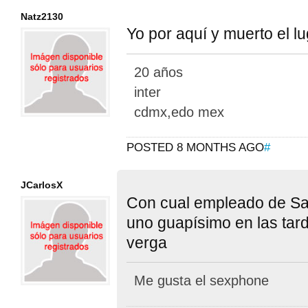
Natz2130
Yo por aquí y muerto el l
20 años
inter
cdmx,edo mex
POSTED 8 MONTHS AGO
#
JCarlosX
Con cual empleado de S
uno guapísimo en las tar
verga
Me gusta el sexphone