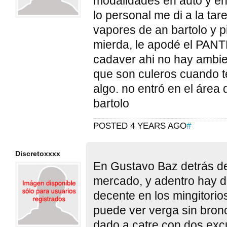
modalidades en auto y en 
lo personal me di a la tar
vapores de an bartolo y p
mierda, le apodé el PAN
cadaver ahi no hay ambien
que son culeros cuando 
algo. no entró en el área 
bartolo
POSTED 4 YEARS AGO
#
Discretoxxxx
En Gustavo Baz detrás de
mercado, y adentro hay d
decente en los mingitori
puede ver verga sin bron
dado a catre con dos exc