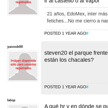
ir al castello o al vapor
21 años, EdoMex, inter más A
fetiches...No me cierro a na
POSTED 1 YEAR AGO
#
yasssb00
steven20 el parque frente
están los chacales?
POSTED 1 YEAR AGO
#
lalop
A qué hr y en dónde se p