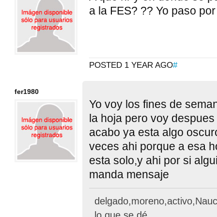
a la FES? ?? Yo paso por
POSTED 1 YEAR AGO
#
fer1980
Yo voy los fines de seman
la hoja pero voy despues
acabo ya esta algo oscur
veces ahi porque a esa h
esta solo,y ahi por si a
manda mensaje
delgado,moreno,activo,Nauc
lo que se dé