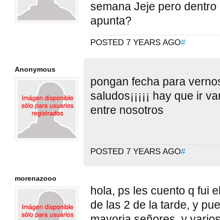
semana Jeje pero dentro 
apunta?
POSTED 7 YEARS AGO
#
Anonymous
pongan fecha para vernos
saludos¡¡¡¡¡ hay que ir v
entre nosotros
POSTED 7 YEARS AGO
#
morenazooo
hola, ps les cuento q fui
de las 2 de la tarde, y pu
mayoria señores, y vario