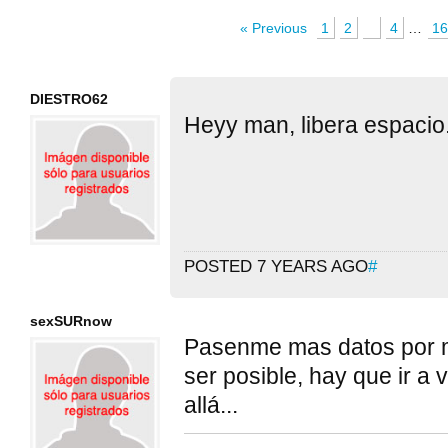
« Previous
1
2
3
4
…
1
DIESTRO62
Heyy man, libera espacio
POSTED 7 YEARS AGO
#
sexSURnow
Pasenme mas datos por m
ser posible, hay que ir a 
allá...