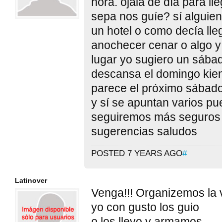
hora. ojalá de día para ll
sepa nos guíe? sí alguie
un hotel o como decía lle
anochecer cenar o algo y 
lugar yo sugiero un sába
descansa el domingo kien
parece el próximo sábado
y sí se apuntan varios pu
seguiremos más seguros 
sugerencias saludos
POSTED 7 YEARS AGO
#
Latinover
Venga!!! Organizemos la v
yo con gusto los guio
o los llevo y armamos