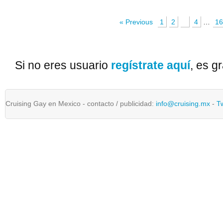
« Previous
1
2
3
4
…
1
Si no eres usuario
regístrate aquí
, es gr
Cruising Gay en Mexico - contacto / publicidad:
info@cruising.mx
-
T